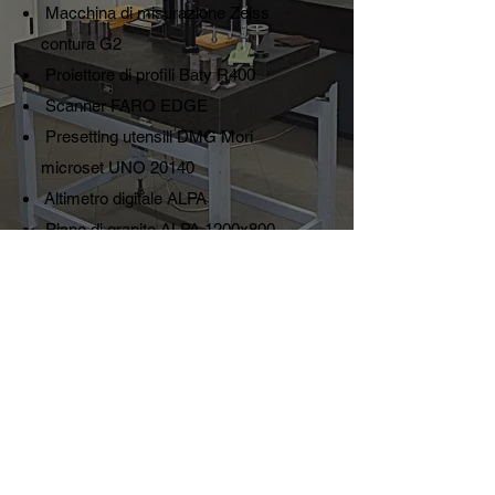
Macchina di misurazione Zeiss
contura G2
Proiettore di profili Baty R400
Scanner FARO EDGE
Presetting utensili DMG Mori
microset UNO 20140
Altimetro digitale ALPA
Piano di granito ALPA 1200x800
ORARI:
dal Lunedì al Venerdì
8:30 -13.00 14:00 -17.00
Marchi e Prodotti Registrati
©2022
by AUTOMAC Engineering.
Privacy