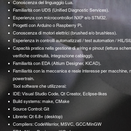
Conoscenza del linguaggio Lua.
Familiarità con UDS (Unified Diagnostic Services).
Esperienza con microcontrollori NXP e/o STM32.
Progetti con Arduino o Raspberry Pi.
Conoscenza di motori elettrici (brushed e/o brushless).
Esperienza in controlli automatizzati / test automation / HIL/SI
Capacità pratica nella gestione di wiring e pinout (lettura schem
verifiche continuità, integrazione cablaggi).
Familiarità con EDA (Altium Designer, KiCAD).
Familiarità con la meccanica e reale interesse per macchine, 
powertrain.
Tool software che utilizzerai:
IDE: Visual Studio Code, Qt Creator, Eclipse-likes
Build systems: make, CMake
Source Control: Git
Librerie: Qt 6.8+ (desktop)
Compilers: CodeWarrior, MSVC, GCC/MinGW