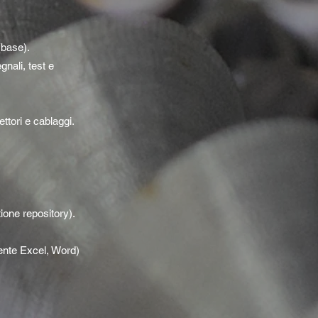
(base).
gnali, test e
ttori e cablaggi.
one repository).
ente Excel, Word)