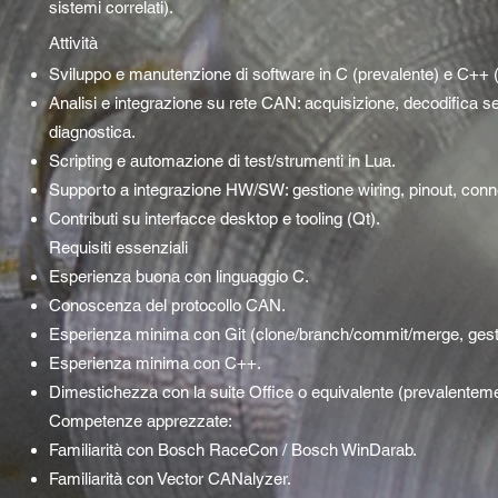
sistemi correlati).
Attività
Sviluppo e manutenzione di software in C (prevalente) e C++ 
Analisi e integrazione su rete CAN: acquisizione, decodifica se
diagnostica.
Scripting e automazione di test/strumenti in Lua.
Supporto a integrazione HW/SW: gestione wiring, pinout, conne
Contributi su interfacce desktop e tooling (Qt).
Requisiti essenziali
Esperienza buona con linguaggio C.
Conoscenza del protocollo CAN.
Esperienza minima con Git (clone/branch/commit/merge, gesti
Esperienza minima con C++.
Dimestichezza con la suite Office o equivalente (prevalentem
Competenze apprezzate:
Familiarità con Bosch RaceCon / Bosch WinDarab.
Familiarità con Vector CANalyzer.