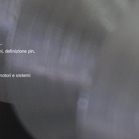
L.
i, definizione pin,
motori e sistemi