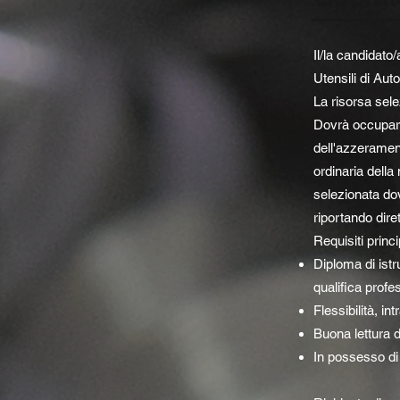
Il/la candidato
Utensili di Au
La risorsa sele
Dovrà occupars
dell'azzeramen
ordinaria della
selezionata dov
riportando dire
Requisiti princi
Diploma di ist
qualifica profe
Flessibilità, i
Buona lettura 
In possesso di