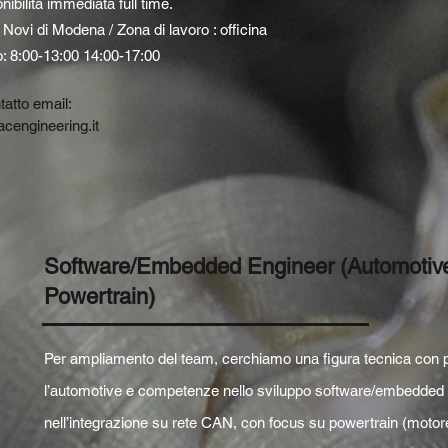
nibilità immediata full time.
 Novi di Modena / Zona di lavoro : officina
: 8:0
0
-13:00 14:00-17:00
tatto email:
cengineering.it
Software/Embedded Engineer (Automotive
Powertrain)
Per ampliamento del team, cerchiamo una figura tecnica con 
l’automotive e competenze nello sviluppo software/embedded
nell’integrazione su rete CAN, con focus su powertrain (motor