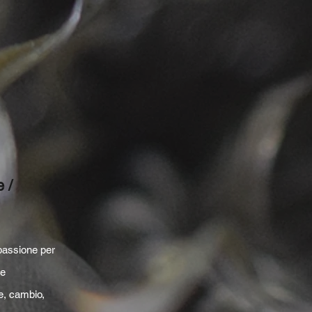
 /
passione per
 e
e, cambio,