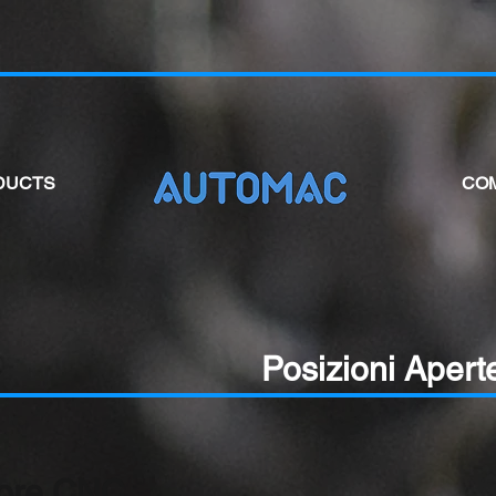
DUCTS
CO
Posizioni Apert
ore CNC