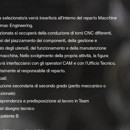
/a selezionato/a verrà inserito/a all'interno del reparto Macchine
tomac Engineering.
zionata si occuperà della conduzione di torni CNC differenti.
i del piazzamento dei componenti, della gestione e
to degli utensili, del funzionamento e della manutenzione
 macchina. Nello svolgimento della propria attività, la figura
rà interfacciarsi con gli operatori CAM e con l'Ufficio Tecnico,
ttamente al responsabile di reparto.
pali:
ruzione secondaria di secondo grado (perito meccanico o
ssionale)
ntraprendenza e predisposizione al lavoro in Team
del disegno tecnico
 patente B