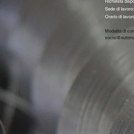
Richiesta dispo
Sede di lavoro:
Orario di lavoro
Modalità di con
social@automa